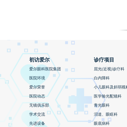
初访爱尔
诊疗项目
爱尔眼科医院集团
屈光(近视)诊疗科
医院环境
白内障科
爱尔荣誉
小儿眼科及斜弱视
医院动态
医学验光配镜科
无镜俱乐部
青光眼科
学术交流
泪道、眼眶科
先进设备
眼底病科