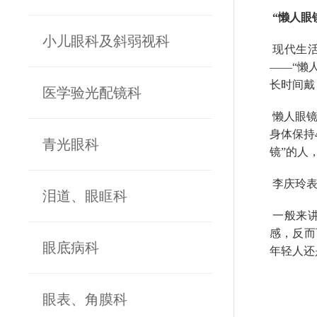
“懒人眼
小儿眼科及斜弱视科
现代生活
——“懒
长时间戴
医学验光配镜科
懒人眼镜
身体保持
青光眼科
镜”的人
李庆玲表
泪道、眼眶科
一般来讲
感，反而
眼底病科
年轻人还
眼表、角膜科