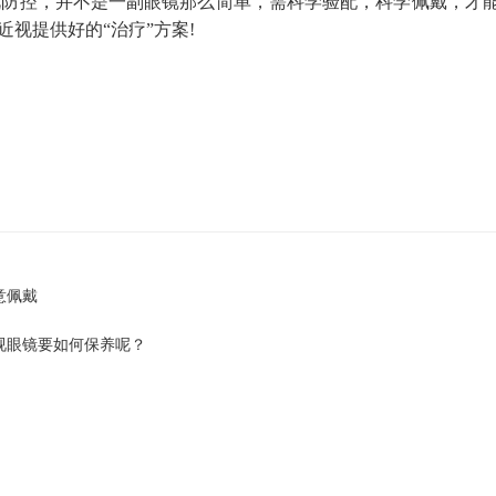
防控，并不是一副眼镜那么简单，需科学验配，科学佩戴，才
近视提供好的“治疗”方案!
意佩戴
视眼镜要如何保养呢？