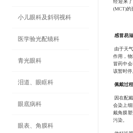
经迎来
(MCT)
小儿眼科及斜弱视科
感冒易滋
医学验光配镜科
由于天气
作用，物
青光眼科
冒药中会
该暂时停
泪道、眼眶科
佩戴过程
因在配戴
眼底病科
会染上细
戴角膜塑
污染。
眼表、角膜科