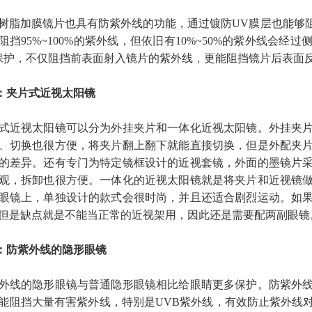
加膜镜片也具有防紫外线的功能，通过镀防UV膜层也能够阻
阻挡95%~100%的紫外线，但依旧有10%~50%的紫外线会
保护，不仅阻挡前表面射入镜片的紫外线，更能阻挡镜片后表面
4：夹片式近视太阳镜
近视太阳镜可以分为外挂夹片和一体化近视太阳镜。外挂夹片
、切换也很方便，将夹片翻上翻下就能直接切换，但是外配夹
的差异。还有专门为特定镜框设计的近视套镜，外面的墨镜片
观，拆卸也很方便。一体化的近视太阳镜就是将夹片和近视镜
眼镜上，单独设计的款式会很时尚，并且还适合剧烈运动。如
但是缺点就是不能当正常的近视架用，因此还是需要配两副眼镜
5：防紫外线的隐形眼镜
线的隐形眼镜与普通隐形眼镜相比给眼睛更多保护。防紫外线
能阻挡大量有害紫外线，特别是UVB紫外线，有效防止紫外线