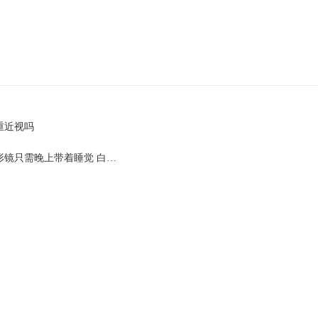
重近视吗
形镜只需晚上带着睡觉 白…