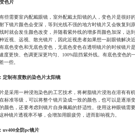
变色片
些需要室内配戴眼镜，室外配戴太阳镜的人，变色片是很好的
射下镜片颜色会变深，等到光线不强的地方时镜片又会恢复到
线时就会发生颜色改变，并随着紫外线的增多而颜色加深，达
种近视、远视、散光镜片，因此近视患者如果想一副眼镜解决
有底色变色和无底色变色，无底色变色在透明镜片的时候镜片
速度更快、色调更深更均匀、100%阻挡紫外线。有底色变色的
差一些。
2：定制有度数的染色片太阳镜
是采用一种浸泡染色的工艺技术，将树脂镜片浸泡在溶有有机
在标准等级，可以将整个镜片染成一致的颜色，也可以是逐渐
的颜色，还要考虑到镜片自身佩戴的舒适性。使用这种眼镜需
这种镜片透视率不够，会增加用眼疲劳，进而影响视力。
：uv400全防pc镜片