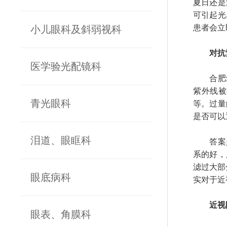
夏日还是
可引起光
患者会立
小儿眼科及斜弱视科
对抗
医学验光配镜科
合肥爱尔
紫外线被
青光眼科
等。过量
是否可以
泪道、眼眶科
答案是
系的好，
滤过大部
眼底病科
实对于近
近视
眼表、角膜科