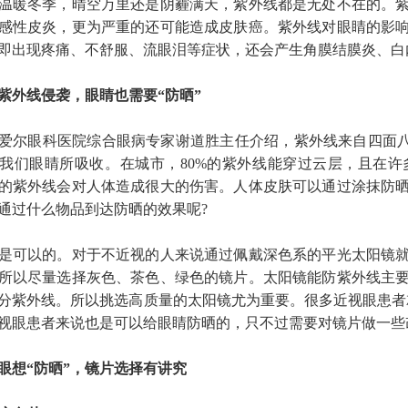
温暖冬季，晴空万里还是阴霾满天，紫外线都是无处不在的。
感性皮炎，更为严重的还可能造成皮肤癌。紫外线对眼睛的影
即出现疼痛、不舒服、流眼泪等症状，还会产生角膜结膜炎、白
紫外线侵袭，眼睛也需要“防晒”
眼科医院综合眼病专家谢道胜主任介绍，紫外线来自四面八方
我们眼睛所吸收。在城市，80%的紫外线能穿过云层，且在
的紫外线会对人体造成很大的伤害。人体皮肤可以通过涂抹防
通过什么物品到达防晒的效果呢?
可以的。对于不近视的人来说通过佩戴深色系的平光太阳镜就
所以尽量选择灰色、茶色、绿色的镜片。太阳镜能防紫外线主
分紫外线。所以挑选高质量的太阳镜尤为重要。很多近视眼患者
视眼患者来说也是可以给眼睛防晒的，只不过需要对镜片做一些
眼想“防晒”，镜片选择有讲究