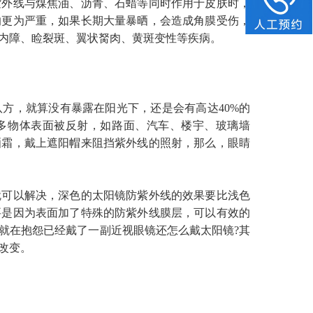
紫外线与煤焦油、沥青、石蜡等同时作用于皮肤时，
响更为严重，如果长期大量暴晒，会造成角膜受伤，
内障、睑裂斑、翼状胬肉、黄斑变性等疾病。
，就算没有暴露在阳光下，还是会有高达40%的
许多物体表面被反射，如路面、汽车、楼宇、玻璃墙
晒霜，戴上遮阳帽来阻挡紫外线的照射，那么，眼睛
可以解决，深色的太阳镜防紫外线的效果要比浅色
要是因为表面加了特殊的防紫外线膜层，可以有效的
就在抱怨已经戴了一副近视眼镜还怎么戴太阳镜?其
改变。