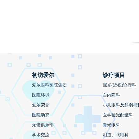
初访爱尔
诊疗项目
爱尔眼科医院集团
屈光(近视)诊疗科
医院环境
白内障科
爱尔荣誉
小儿眼科及斜弱视
医院动态
医学验光配镜科
无镜俱乐部
青光眼科
学术交流
泪道、眼眶科