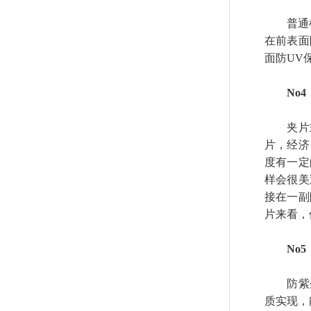
普通树脂
在前表面
面防UV
No
夹片式
片，经济
度有一定
样会很美
接在一副
片来看，
No
防紫外
质实现，