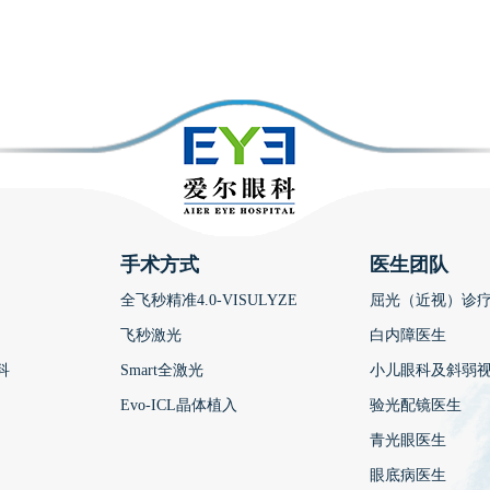
手术方式
医生团队
全飞秒精准4.0-VISULYZE
屈光（近视）诊
飞秒激光
白内障医生
科
Smart全激光
小儿眼科及斜弱
Evo-ICL晶体植入
验光配镜医生
青光眼医生
眼底病医生