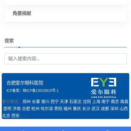
角膜捐献
搜索
合肥爱尔眼科医院
ICP备案：皖ICP备13010815号-1
爱尔集团：
郑州
长春
银川
西宁
天津
石家庄
沈阳
上海
南宁
南京
南昌
昆明
济南
合肥
杭州
哈尔滨
贵阳
福州
重庆
长沙
武汉
成都
深圳
山西
北京
西安
……