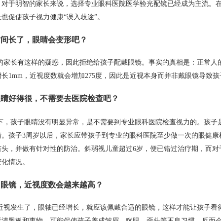
。对于明智的家长来说，选择专业眼科医院医学验光配镜已经成为主流。
也促使孩子视力健康“误入歧途”。
间长了，眼睛会变形吧？
的家长有这样的疑惑，因此拒绝给孩子配戴眼镜。事实的真相是：正常人的
长1mm，近视度数就会增加275度，因此是近视本身而并非戴眼镜导致
眼睛好得很，不需要去医院检查吧？
下，孩子眼睛没有明显异常，是不需要到专业眼科医院检查视力的。孩子
睛。孩子3周岁以后，家长应带孩子到专业的眼科医院至少做一次的眼健康
苗头，并做有针对性的防治。斜弱视儿童超过6岁，便已错过治疗期，而对
变化情况。
眼镜，近视度数会越来越高？
近视发生了，眼轴已经增长，就应该佩戴合适的眼镜，这样才能让孩子看
看清黑板和事物，可能促使孩子养成皱眉、眯眼、歪头等不良习惯，反而