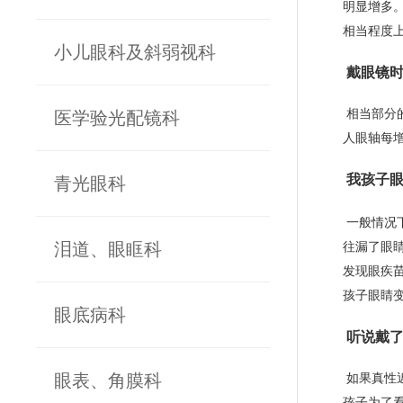
明显增多
相当程度上
小儿眼科及斜弱视科
戴眼镜时
相当部分
医学验光配镜科
人眼轴每增
我孩子
青光眼科
一般情况
泪道、眼眶科
往漏了眼
发现眼疾
孩子眼睛
眼底病科
听说戴了
眼表、角膜科
如果真性
孩子为了