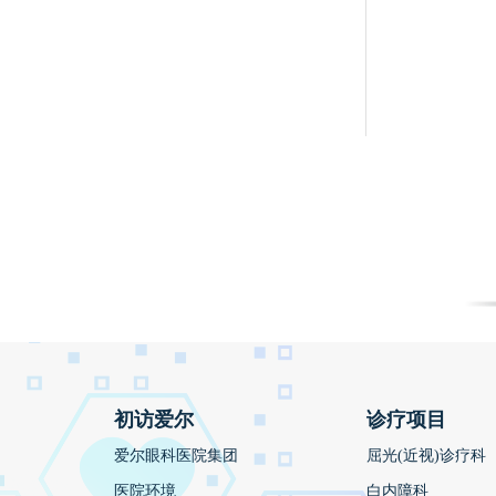
初访爱尔
诊疗项目
爱尔眼科医院集团
屈光(近视)诊疗科
医院环境
白内障科