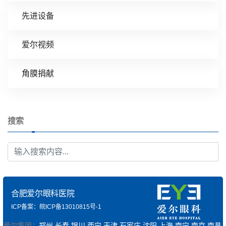
先进设备
爱尔视频
角膜捐献
搜索
合肥爱尔眼科医院
ICP备案：皖ICP备13010815号-1
爱尔集团：
郑州
长春
银川
西宁
天津
石家庄
沈阳
上海
南宁
南京
南昌