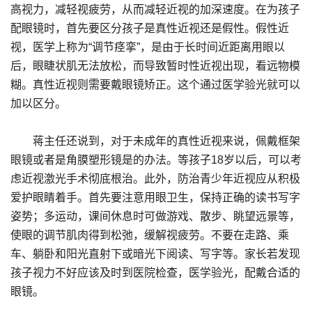
高视力，减轻视疲劳，从而减轻近视的加深速度。在为孩子
配眼镜时，首先要区分孩子是真性近视还是假性。假性近
视，医学上称为“调节痉挛”，是由于长时间近距离用眼以
后，眼睫状肌无法放松，而导致暂时性近视出现，看远物模
糊。真性近视则需要戴眼镜矫正。这个通过医学验光就可以
加以区分。
蒋主任还说到，对于未成年的真性近视来说，佩戴框架
眼镜或者是角膜塑形镜是的办法。等孩子18岁以后，可以考
虑近视激光手术彻底根治。此外，防治青少年近视应从积极
爱护眼睛着手。首先要注意用眼卫生，保持正确的读书写字
姿势；多运动，课间休息时可做游戏、散步、眺望远景等，
使眼的调节肌肉得到松弛，缓解视疲劳。不要在走路、乘
车、躺卧和阳光直射下或暗光下阅读、写字等。家长若发现
孩子视力不好应该及时到医院检查，医学验光，配戴合适的
眼镜。