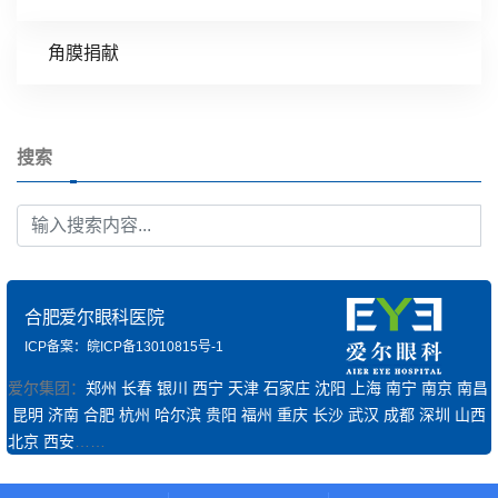
角膜捐献
搜索
合肥爱尔眼科医院
ICP备案：皖ICP备13010815号-1
爱尔集团：
郑州
长春
银川
西宁
天津
石家庄
沈阳
上海
南宁
南京
南昌
昆明
济南
合肥
杭州
哈尔滨
贵阳
福州
重庆
长沙
武汉
成都
深圳
山西
北京
西安
……