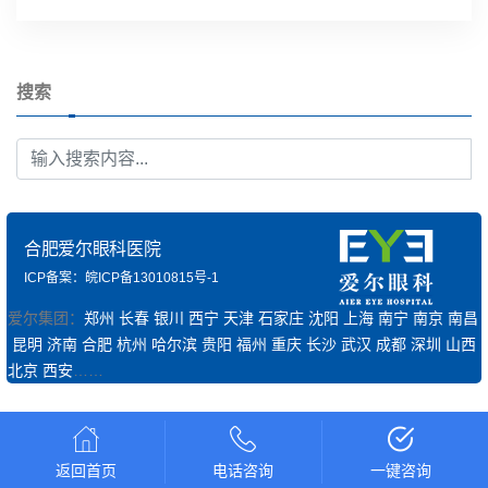
搜索
合肥爱尔眼科医院
ICP备案：皖ICP备13010815号-1
爱尔集团：
郑州
长春
银川
西宁
天津
石家庄
沈阳
上海
南宁
南京
南昌
昆明
济南
合肥
杭州
哈尔滨
贵阳
福州
重庆
长沙
武汉
成都
深圳
山西
北京
西安
……
返回首页
电话咨询
一键咨询