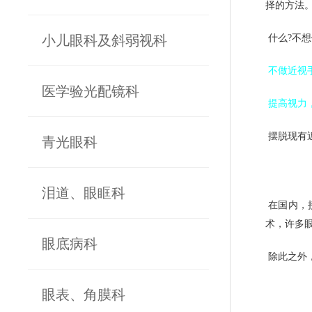
择的方法
小儿眼科及斜弱视科
什么?不
不做近视
医学验光配镜科
提高视力
摆脱现有
青光眼科
泪道、眼眶科
在国内，
术，许多
眼底病科
除此之外
眼表、角膜科