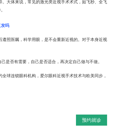
异。大体来说，常见的激光类近视手术术式，如飞秒、全飞
异。
复发吗
后遵照医嘱，科学用眼，是不会重新近视的。对于本身近视
自己是否有需要，自己是否适合，再决定自己做与不做。
的全球连锁眼科机构，爱尔眼科近视手术技术与欧美同步，
预约就诊