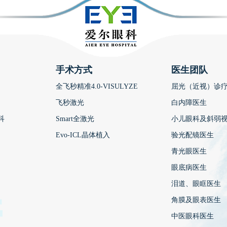
手术方式
医生团队
全飞秒精准4.0-VISULYZE
屈光（近视）诊
飞秒激光
白内障医生
科
Smart全激光
小儿眼科及斜弱
Evo-ICL晶体植入
验光配镜医生
青光眼医生
眼底病医生
泪道、眼眶医生
角膜及眼表医生
中医眼科医生