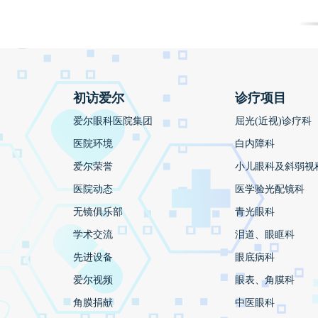
初访爱尔
诊疗项目
爱尔眼科医院集团
屈光(近视)诊疗科
医院环境
白内障科
爱尔荣誉
小儿眼科及斜弱视
医院动态
医学验光配镜科
无镜俱乐部
青光眼科
学术交流
泪道、眼眶科
先进设备
眼底病科
爱尔视频
眼表、角膜科
角膜捐献
中医眼科