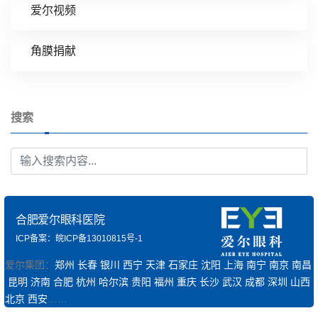
爱尔视频
角膜捐献
搜索
合肥爱尔眼科医院
ICP备案：皖ICP备13010815号-1
爱尔集团：
郑州
长春
银川
西宁
天津
石家庄
沈阳
上海
南宁
南京
南昌
昆明
济南
合肥
杭州
哈尔滨
贵阳
福州
重庆
长沙
武汉
成都
深圳
山西
北京
西安
……