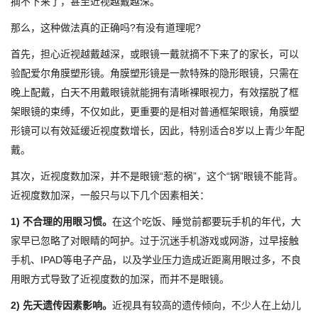
摘不下来了，甚至近视越戴越深。
那么，这种做法真的正确吗?有没有道理呢?
首先，担心近视越戴越深，或眼镜一戴就摘不下来了的家长，可以
验配爱尔角膜塑形镜。角膜塑形镜是一款特殊的隐形眼镜，只需在
晚上配戴，白天不用戴眼镜就能拥有清晰裸眼视力，有效摆脱了框
架眼镜的束缚，不仅如此，更重要的是相对普通框架眼镜，角膜塑
形镜可以有效延缓近视度数增长，因此，特别适合8岁以上青少年配
戴。
其次，近视度数加深，并不是眼镜“惹的祸”，这个“锅”眼镜不能背。
近视度数加深，一般只与以下几个因素相关：
1) 不合理的用眼习惯。
在这个吃饭、睡觉前都要玩手机的年代，大
家早已忽略了对眼睛的呵护。过于沉迷手机游戏或网游，过早接触
手机、IPAD等电子产品，以及学业压力造成近距离用眼过多，不良
用眼方式导致了近视度数的加深，而并不是眼镜。
2) 先天遗传因素影响。
近视具有较高的遗传倾向，不少人在上幼儿