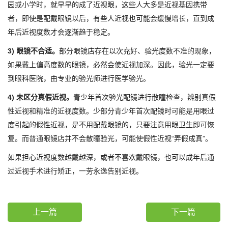
园或小学时，就早早的成了近视眼，这些人大多是近视基因携带
者，即使是配戴眼镜以后，有些人近视也可能会缓慢增长，直到成
年后近视度数才会逐渐趋于稳定。
3) 眼镜不合适。
部分眼镜店存在以次充好、验光度数不准的现象，
如果戴上偏高度数的眼镜，必然会使近视加深。因此，验光一定要
到眼科医院，由专业的验光师进行医学验光。
4) 未区分真假近视。
青少年首次验光配镜进行散瞳检查，辨别真假
性近视和精准的近视度数。少部分青少年首次配镜时可能是用眼过
度引起的假性近视，是不用配戴眼镜的，只要注意用眼卫生即可恢
复。而普通眼镜店并不会散瞳验光，可能使假性近视“弄假成真”。
如果担心近视度数越戴越深，或者不喜欢戴眼镜，也可以成年后通
过近视手术进行矫正，一劳永逸告别近视。
上一篇
下一篇