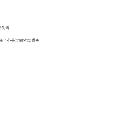
眼食谱
奇痒当心是过敏性结膜炎