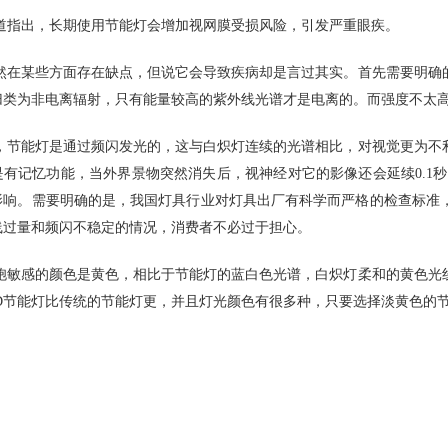
道指出，长期使用节能灯会增加视网膜受损风险，引发严重眼疾。
然在某些方面存在缺点，但说它会导致疾病却是言过其实。首先需要明确
归类为非电离辐射，只有能量较高的紫外线光谱才是电离的。而强度不太
，节能灯是通过频闪发光的，这与白炽灯连续的光谱相比，对视觉更为不
是有记忆功能，当外界景物突然消失后，视神经对它的影像还会延续0.1秒
影响。需要明确的是，我国灯具行业对灯具出厂有科学而严格的检查标准
线过量和频闪不稳定的情况，消费者不必过于担心。
胞敏感的颜色是黄色，相比于节能灯的蓝白色光谱，白炽灯柔和的黄色光线
ED节能灯比传统的节能灯更，并且灯光颜色有很多种，只要选择淡黄色的