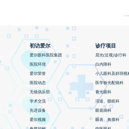
初访爱尔
诊疗项目
爱尔眼科医院集团
屈光(近视)诊疗科
医院环境
白内障科
爱尔荣誉
小儿眼科及斜弱视
医院动态
医学验光配镜科
无镜俱乐部
青光眼科
学术交流
泪道、眼眶科
先进设备
眼底病科
爱尔视频
眼表、角膜科
角膜捐献
中医眼科