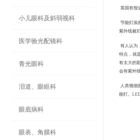
英国有报
小儿眼科及斜弱视科
节能灯虽
紫外线被
医学验光配镜科
有人认为
特点，就
青光眼科
有太大的
会有紫外
泪道、眼眶科
人类视细
能灯。L
眼底病科
眼表、角膜科