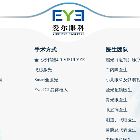
手术方式
医生团队
全飞秒精准4.0-VISULYZE
屈光（近视）诊
飞秒激光
白内障医生
科
Smart全激光
小儿眼科及斜弱
Evo-ICL晶体植入
验光配镜医生
青光眼医生
眼底病医生
泪道、眼眶医生
角膜及眼表医生
中医眼科医生