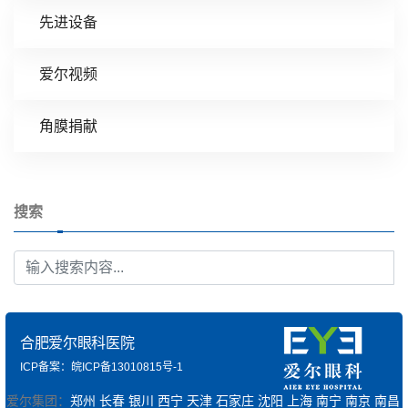
先进设备
爱尔视频
角膜捐献
搜索
合肥爱尔眼科医院
ICP备案：皖ICP备13010815号-1
爱尔集团：
郑州
长春
银川
西宁
天津
石家庄
沈阳
上海
南宁
南京
南昌