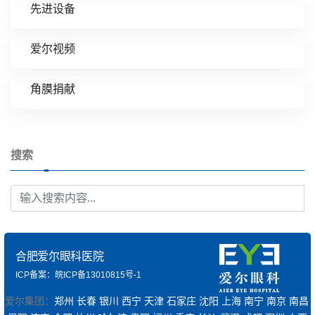
先进设备
爱尔视频
角膜捐献
搜索
合肥爱尔眼科医院
ICP备案：皖ICP备13010815号-1
爱尔集团：
郑州
长春
银川
西宁
天津
石家庄
沈阳
上海
南宁
南京
南昌