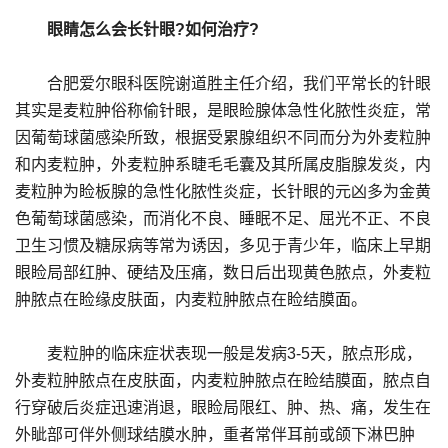
眼睛怎么会长针眼?如何治疗?
合肥爱尔眼科医院谢道胜主任介绍，我们平常长的针眼
其实是麦粒肿俗称偷针眼，是眼睑腺体急性化脓性炎症，常
因葡萄球菌感染所致，根据受累腺组织不同而分为外麦粒肿
和内麦粒肿，外麦粒肿系睫毛毛囊及其所属皮脂腺发炎，内
麦粒肿为睑板腺的急性化脓性炎症，长针眼的元凶多为金黄
色葡萄球菌感染，而消化不良、睡眠不足、屈光不正、不良
卫生习惯及糖尿病等常为诱因，多见于青少年，临床上早期
眼睑局部红肿、硬结及压痛，数日后出现黄色脓点，外麦粒
肿脓点在睑缘皮肤面，内麦粒肿脓点在睑结膜面。
麦粒肿的临床症状表现一般是发病3-5天，脓点形成，
外麦粒肿脓点在皮肤面，内麦粒肿脓点在睑结膜面，脓点自
行穿破后炎症迅速消退，眼睑局限红、肿、热、痛，发生在
外眦部可伴外侧球结膜水肿，重者常伴耳前或颌下淋巴肿