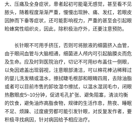
大、压痛及全身症状，患者起初可能毫无感觉，甚至看不见
脓头，随着程度渐渐严重，慢慢出现肿、痛、发红，若眼皮
因肿而下垂等症状，还可能影响视力，严重的甚至会引起眼
睑蜂窝性组织炎，因此，除积极治疗外，还要注意预防。
长针眼不可用手挤压，否则可将脓液的细菌挤入血管，
由于眼间血管与大脑相通，细菌进人颅内可引起脑膜炎而危
及生命。应及时到医院治疗，切记不可用纱布盖住一侧眼，
以免因遮盖出现弱视，注意眼部清洁，可以棉花棒沾稀释过
的婴儿洗发精或温水，擦拭睫毛根部和眼睛四周，去除油脂
或者可以目前市售的卸妆湿巾擦拭，以温水湿润毛巾，闭眼
热敷眼皮5~10分钟，促进毛孔扩张、避免阻塞，清淡均衡
的饮食，避免油炸高脂食物，规律的生活作息，熬夜、睡眠
不足、烦躁、过度疲劳都可能引发针眼，对反复发作者，要
积极寻找病因，针对病因给予相应治疗。