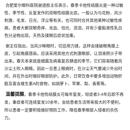
合肥爱尔眼科医院谢道胜主任表示，春季卡他性结膜炎是一种过敏
性、季节性、反复发作的双眼性结膜炎症。一般认为与花粉、风沙
刺激、毛发、日光、浮尘等有关，也可同时合并其他某种过敏性疾
病，患者大都双眼奇痒、充血、怕光、流泪，并有少量黏液性乳白
色分泌物出现，天热及揉眼后症状加重。
谢主任指出，当风沙眯眼时，切忌用力揉，这样会揉破眼角膜上
皮，引起角膜感染。应该采用其他方式刺激眼部，让泪液把沙子带
出来。春天本来就是细菌及病毒复苏肆虐的季节，它们容易随着风
沙尘土吹入眼睛。因此一旦患上眼病时，在沙尘天气要减少外出时
间，并在外出时做好眼部防护。此外，日常饮食中要多增加动物肝
脏及富含维生素A的食物，如胡萝卜、苹果、梨、香蕉等。
温馨提醒
，春季卡他性结膜炎可每年复发，轻症者3-4年后即不再
发，重症者可连续复发10余年，会给患者生活带来极大的不便利，
所以患者一定要积极做好预防工作，降低春季眼部入侵者的杀伤
力。