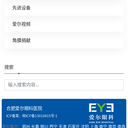
先进设备
爱尔视频
角膜捐献
搜索
合肥爱尔眼科医院
ICP备案：皖ICP备13010815号-1
爱尔集团：
郑州
长春
银川
西宁
天津
石家庄
沈阳
上海
南宁
南京
南昌