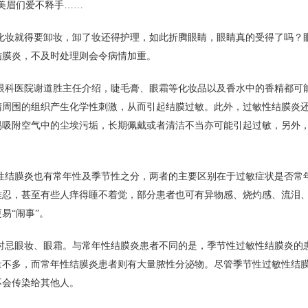
让美眉们爱不释手……
化妆就得要卸妆，卸了妆还得护理，如此折腾眼睛，眼睛真的受得了吗？
结膜炎，不及时处理则会令病情加重。
眼科医院谢道胜主任介绍，睫毛膏、眼霜等化妆品以及香水中的香精都可
睛周围的组织产生化学性刺激，从而引起结膜过敏。此外，过敏性结膜炎
易吸附空气中的尘埃污垢，长期佩戴或者清洁不当亦可能引起过敏，另外
性结膜炎也有常年性及季节性之分，两者的主要区别在于过敏症状是否常
难忍，甚至有些人痒得睡不着觉，部分患者也可有异物感、烧灼感、流泪
易“闹事”。
时忌眼妆、眼霜。与常年性结膜炎患者不同的是，季节性过敏性结膜炎的
量不多，而常年性结膜炎患者则有大量脓性分泌物。尽管季节性过敏性结
不会传染给其他人。