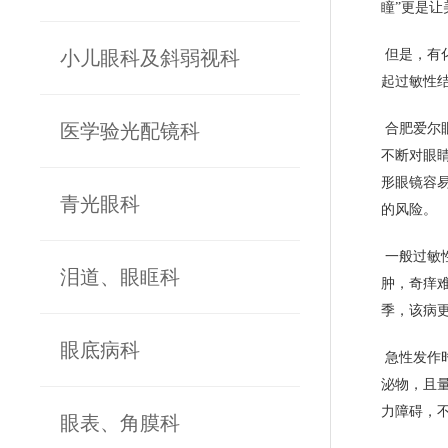
瞳”更是
小儿眼科及斜弱视科
但是，有
起过敏性
医学验光配镜科
合肥爱尔
不断对眼
形眼镜容
青光眼科
的风险。
一般过敏
泪道、眼眶科
肿，奇痒
季，该病更
眼底病科
急性发作
泌物，且
力障碍，
眼表、角膜科