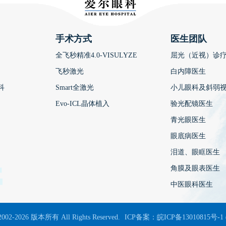
手术方式
医生团队
全飞秒精准4.0-VISULYZE
屈光（近视）诊
飞秒激光
白内障医生
科
Smart全激光
小儿眼科及斜弱
Evo-ICL晶体植入
验光配镜医生
青光眼医生
眼底病医生
泪道、眼眶医生
角膜及眼表医生
中医眼科医生
2002-2026 版本所有 All Rights Reserved.
ICP备案：
皖ICP备13010815号-1