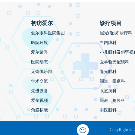
初访爱尔
诊疗项目
爱尔眼科医院集团
屈光(近视)诊疗科
医院环境
白内障科
爱尔荣誉
小儿眼科及斜弱视
医院动态
医学验光配镜科
无镜俱乐部
青光眼科
学术交流
泪道、眼眶科
先进设备
眼底病科
爱尔视频
眼表、角膜科
角膜捐献
中医眼科
CopyRight © 