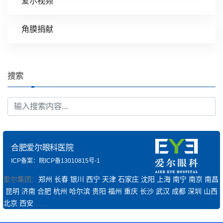
爱尔视频
角膜捐献
搜索
合肥爱尔眼科医院
ICP备案：皖ICP备13010815号-1
爱尔集团：
郑州
长春
银川
西宁
天津
石家庄
沈阳
上海
南宁
南京
南昌
昆明
济南
合肥
杭州
哈尔滨
贵阳
福州
重庆
长沙
武汉
成都
深圳
山西
北京
西安
……