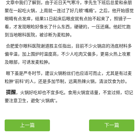
文章中我们了解到，由于近日天气寒冷，李先生下班后总爱和亲朋
聚在一起吃火锅，上周就一连过了好几顿“嘴瘾”。之后，他开始感觉
眼睛有点发痒，结果11日起床后眼皮就有点抬不起来了，照镜子一
看，才发现眼睑好像长了什么东西，硬硬的，一压还痛。他赶忙跑
到当地眼科医院，被诊断为麦粒肿。
合肥爱尔眼科医院谢道胜主任指出，目前不少火锅店的汤底材料多
偏辛温，加上围炉时温度高，不少人吃肉又偏多，更易火热上攻累
及眼部，可诱发麦粒肿。
眼下虽是严冬时节，建议火锅粉丝们也应适可而止，尤其是有过麦
粒肿“前科”的人，还是多加节制，远离热辣火锅，清淡饮食为妙。
提醒
，火锅好吃却也不宜多吃。食用火锅宜适量，不宜过频，切记
要注意卫生，避免“火锅病”。
上一篇
下一篇