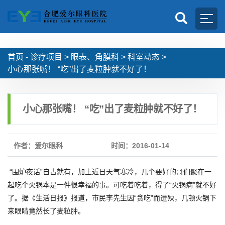
首页 -
诊疗项目
>
眼表、角膜科
>
科室动态
>
小心那张嘴！ “吃”出了麦粒肿就不好了！
小心那张嘴！ “吃”出了麦粒肿就不好了！
作者：爱尔眼科
时间：2016-01-14
“围炉夜话”自古就有，加上近日天气寒冷，几个要好的哥们聚在一
起吃个火锅本是一件很幸福的事。可吃着吃着，得了“火锅病”就不好
了。据《生活日报》报道，市民李先生因“贪吃”而遭殃，几顿火锅下
来眼睛竟然长了麦粒肿。