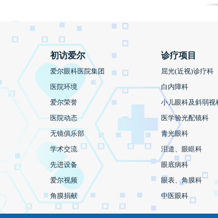
初访爱尔
诊疗项目
爱尔眼科医院集团
屈光(近视)诊疗科
医院环境
白内障科
爱尔荣誉
小儿眼科及斜弱视
医院动态
医学验光配镜科
无镜俱乐部
青光眼科
学术交流
泪道、眼眶科
先进设备
眼底病科
爱尔视频
眼表、角膜科
角膜捐献
中医眼科