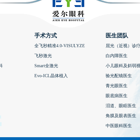
手术方式
医生团队
全飞秒精准4.0-VISULYZE
屈光（近视）诊
飞秒激光
白内障医生
科
Smart全激光
小儿眼科及斜弱
Evo-ICL晶体植入
验光配镜医生
青光眼医生
眼底病医生
泪道、眼眶医生
角膜及眼表医生
中医眼科医生