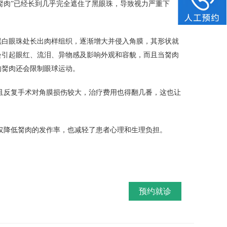
胬肉”已经长到几乎完全遮住了黑眼珠，导致视力严重下
在黑白眼珠处长出肉样组织，逐渐增大并侵入角膜，其形状就
会引起眼红、流泪、异物感及影响外观和容貌，而且当胬肉
的胬肉还会限制眼球运动。
且反复手术对角膜损伤较大，治疗费用也得翻几番，这也让
仅降低胬肉的发作率，也减轻了患者心理和生理负担。
预约就诊