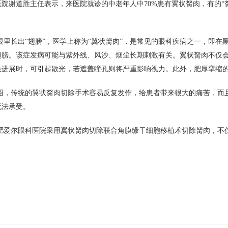
医院谢道胜主任表示，来医院就诊的中老年人中70%患有翼状胬肉，有的“
眼里长出“翅膀”，医学上称为“翼状胬肉”，是常见的眼科疾病之一，即
翅膀。该症发病可能与紫外线、风沙、烟尘长期刺激有关。翼状胬肉不仅
央进展时，可引起散光，若遮盖瞳孔则将严重影响视力。此外，肥厚挛缩
绍，传统的翼状胬肉切除手术容易反复发作，给患者带来很大的痛苦，而
无法承受。
肥爱尔眼科医院采用翼状胬肉切除联合角膜缘干细胞移植术切除胬肉，不