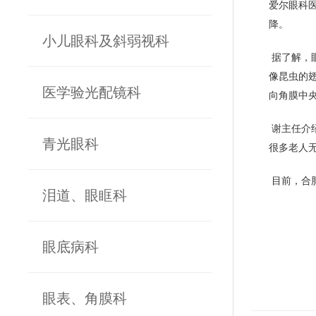
爱尔眼科
降。
小儿眼科及斜弱视科
据了解，
像昆虫的
医学验光配镜科
向角膜中
谢主任介
青光眼科
很多老人
目前，合
泪道、眼眶科
眼底病科
眼表、角膜科