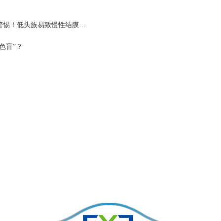
】警惕！低头族易致慢性结膜…
色盲”？