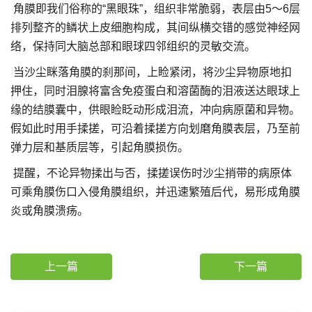
角膜即我们俗称的“黑眼珠”，组织非常脆弱，表层由5～6层
排列整齐的鳞状上皮细胞构成，其间纵横交错的感觉神经网
络，保持同大脑总部和眼球四邻组织的灵敏交流。
当沙尘眯落角膜的刹那间，上睑紧闭，将沙尘异物原地扣
押住，同时泪腺将富含免疫蛋白和溶菌酶的泪液送达眼球上
缘的结膜囊中，供眼睑眨动形成泪流，冲向病原菌和异物。
假如此时用手揉搓，可沿着揉搓方向划磨角膜表层，乃至前
弹力层和基质层等，引起角膜损伤。
提醒，不论异物揉出与否，揉搓误伤时沙尘捎带的病原体
可乘角膜伤口入侵角膜组织，并迅速繁殖后代，易形成角膜
炎或角膜溃疡。
上一篇
下一篇