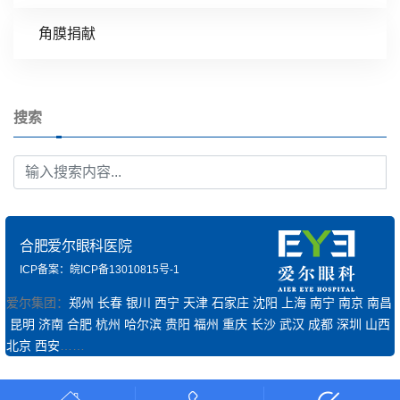
角膜捐献
搜索
合肥爱尔眼科医院
ICP备案：皖ICP备13010815号-1
爱尔集团：
郑州
长春
银川
西宁
天津
石家庄
沈阳
上海
南宁
南京
南昌
昆明
济南
合肥
杭州
哈尔滨
贵阳
福州
重庆
长沙
武汉
成都
深圳
山西
北京
西安
……