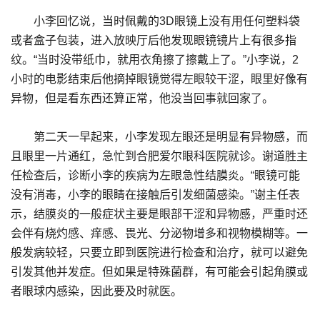
小李回忆说，当时佩戴的3D眼镜上没有用任何塑料袋
或者盒子包装，进入放映厅后他发现眼镜镜片上有很多指
纹。“当时没带纸巾，就用衣角擦了擦戴上了。”小李说，2
小时的电影结束后他摘掉眼镜觉得左眼较干涩，眼里好像有
异物，但是看东西还算正常，他没当回事就回家了。
第二天一早起来，小李发现左眼还是明显有异物感，而
且眼里一片通红，急忙到合肥爱尔眼科医院就诊。谢道胜主
任检查后，诊断小李的疾病为左眼急性结膜炎。“眼镜可能
没有消毒，小李的眼睛在接触后引发细菌感染。”谢主任表
示，结膜炎的一般症状主要是眼部干涩和异物感，严重时还
会伴有烧灼感、痒感、畏光、分泌物增多和视物模糊等。一
般发病较轻，只要立即到医院进行检查和治疗，就可以避免
引发其他并发症。但如果是特殊菌群，有可能会引起角膜或
者眼球内感染，因此要及时就医。