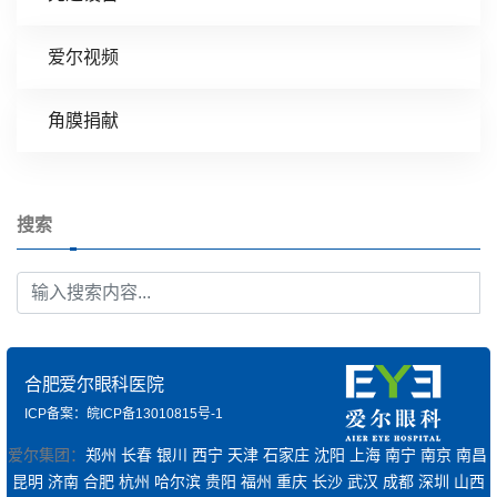
爱尔视频
角膜捐献
搜索
合肥爱尔眼科医院
ICP备案：皖ICP备13010815号-1
爱尔集团：
郑州
长春
银川
西宁
天津
石家庄
沈阳
上海
南宁
南京
南昌
昆明
济南
合肥
杭州
哈尔滨
贵阳
福州
重庆
长沙
武汉
成都
深圳
山西