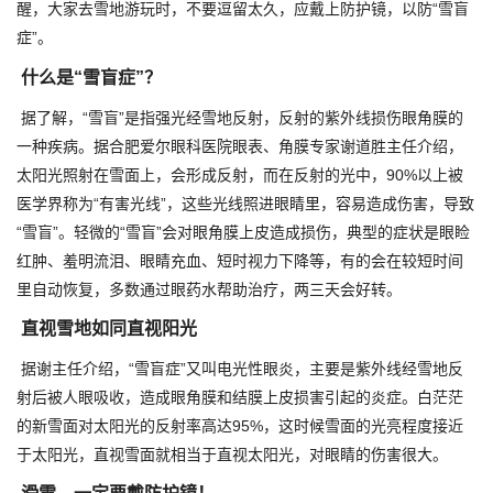
醒，大家去雪地游玩时，不要逗留太久，应戴上防护镜，以防“雪盲
症”。
什么是“雪盲症”？
据了解，“雪盲”是指强光经雪地反射，反射的紫外线损伤眼角膜的
一种疾病。据合肥爱尔眼科医院眼表、角膜专家谢道胜主任介绍，
太阳光照射在雪面上，会形成反射，而在反射的光中，90%以上被
医学界称为“有害光线”，这些光线照进眼睛里，容易造成伤害，导致
“雪盲”。轻微的“雪盲”会对眼角膜上皮造成损伤，典型的症状是眼睑
红肿、羞明流泪、眼睛充血、短时视力下降等，有的会在较短时间
里自动恢复，多数通过眼药水帮助治疗，两三天会好转。
直视雪地如同直视阳光
据谢主任介绍，“雪盲症”又叫电光性眼炎，主要是紫外线经雪地反
射后被人眼吸收，造成眼角膜和结膜上皮损害引起的炎症。白茫茫
的新雪面对太阳光的反射率高达95%，这时候雪面的光亮程度接近
于太阳光，直视雪面就相当于直视太阳光，对眼睛的伤害很大。