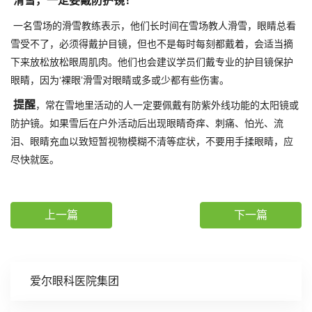
滑雪，一定要戴防护镜！
一名雪场的滑雪教练表示，他们长时间在雪场教人滑雪，眼睛总看
雪受不了，必须得戴护目镜，但也不是每时每刻都戴着，会适当摘
下来放松放松眼周肌肉。他们也会建议学员们戴专业的护目镜保护
眼睛，因为‘裸眼’滑雪对眼睛或多或少都有些伤害。
提醒
，常在雪地里活动的人一定要佩戴有防紫外线功能的太阳镜或
防护镜。如果雪后在户外活动后出现眼睛奇痒、刺痛、怕光、流
泪、眼睛充血以致短暂视物模糊不清等症状，不要用手揉眼睛，应
尽快就医。
上一篇
下一篇
爱尔眼科医院集团