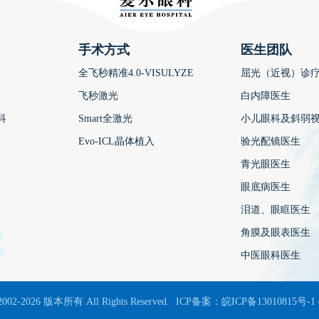
手术方式
医生团队
全飞秒精准4.0-VISULYZE
屈光（近视）诊
飞秒激光
白内障医生
科
Smart全激光
小儿眼科及斜弱
Evo-ICL晶体植入
验光配镜医生
青光眼医生
眼底病医生
泪道、眼眶医生
角膜及眼表医生
中医眼科医生
2002-2026 版本所有 All Rights Reserved.
ICP备案：
皖ICP备13010815号-1