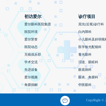
初访爱尔
诊疗项目
爱尔眼科医院集团
屈光(近视)诊疗科
医院环境
白内障科
爱尔荣誉
小儿眼科及斜弱视
医院动态
医学验光配镜科
无镜俱乐部
青光眼科
学术交流
泪道、眼眶科
先进设备
眼底病科
爱尔视频
眼表、角膜科
角膜捐献
中医眼科
CopyRight © 