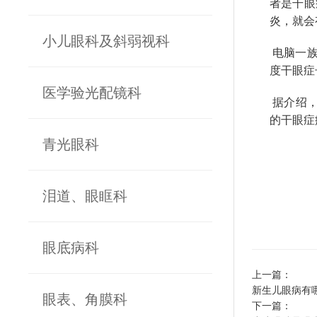
者是干眼
炎，就会
小儿眼科及斜弱视科
电脑一族
度干眼症
医学验光配镜科
据介绍，
的干眼症
青光眼科
泪道、眼眶科
眼底病科
上一篇：
新生儿眼病有
眼表、角膜科
下一篇：