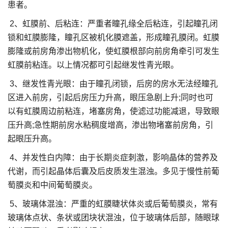
患者。
2、虹膜前、后粘连：严重者瞳孔缘全后粘连，引起瞳孔闭
锁和虹膜膨隆，瞳孔区被机化膜遮盖，形成瞳孔膜闭。虹膜
膨隆或前房角渗出物机化，使虹膜根部向前房角牵引可发生
虹膜前粘连。以上情况都可引起继发性青光眼。
3、继发性青光眼：由于瞳孔闭锁，后房的房水无法经瞳孔
区进入前房，引起后房压力升高，眼压急剧上升;同时也可
以有虹膜周边前粘连，堵塞房角，使滤过功能减退，导致眼
压升高;急性期前房水粘稠度增高，渗出物堵塞前房角，引
起眼压升高。
4、并发性白内障：由于长期炎症刺激，影响晶体的营养及
代谢，而引起晶体后囊及后皮质发生混浊。多见于慢性前葡
萄膜炎和中间葡萄膜炎。
5、玻璃体混浊：严重的虹膜睫状体炎或后葡萄膜炎，常有
玻璃体点状、条状或团块状混浊，位于玻璃体后部，随眼球