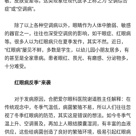
敏、皮肤变差等。这类现象在现代医学上称之为“空调综合
症”或“空调病”。
除了以上各种空调病以外，眼睛作为人体中脆弱、敏感
的器官之一，往往也深受空调房的影响，如干眼症、红眼病
等。很多人以为红眼病只在夏季发作，其实不然。近日，
“红眼病”屡见不鲜，多数是学生，以幼儿园小朋友居多，有
的甚至是全家患病。患者眼红、畏光、有磨感、分泌物多，
十分难受。
红眼病反季”来袭
对于发病原因，合肥爱尔眼科医院谢道胜主任解释：在
传统观念中，冬季气温低，病菌繁殖不易，所以人们往往忽
视了冬季红眼病的防范，其实这是错误的想法。如今冬季气
温上升、空调普及，再加上人眼结膜囊湿润，有丰富的血液
供应，这些给病菌创造了良好的繁殖环境，极易引起红眼病