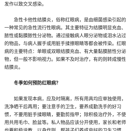
发作以致交叉感染。
急性卡他性结膜炎，俗称红眼病，是由细菌感染引起的
一种常见的急性流行性眼病。其主要特征为结膜明显充血、
脓性或黏膜脓性分泌物。通过接触病人眼分泌物或泪水沾过
的物品，与病人握手或用脏手揉擦眼睛等都会被传染。红眼
病的主要特点：单眼或双眼结膜充血、有大量黏膜脓性分泌
物，但一般不影响视力。如果不及时治疗，有的则转成慢性
结膜炎。
冬季如何预防红眼病？
如果发现本病，应及时隔离，所有用具均应单独使用，
洗净晒干后再用；要注意手的卫生，要养成勤洗手的好习
惯，不要用脏手揉眼睛，要勤剪指甲；除积极治疗外，不使
用共用毛巾、脸盆等。私人物品应该分开使用，家长和老师
也要积极说教，以身作则，帮孩子们养成良好的卫生习惯，