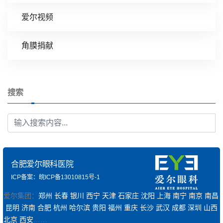
爱尔视频
角膜捐献
搜索
合肥爱尔眼科医院
ICP备案：皖ICP备13010815号-1
爱尔集团：
郑州
长春
银川
西宁
天津
石家庄
沈阳
上海
南宁
南京
南昌
昆明
济南
合肥
杭州
哈尔滨
贵阳
福州
重庆
长沙
武汉
成都
深圳
山西
北京
西安
……