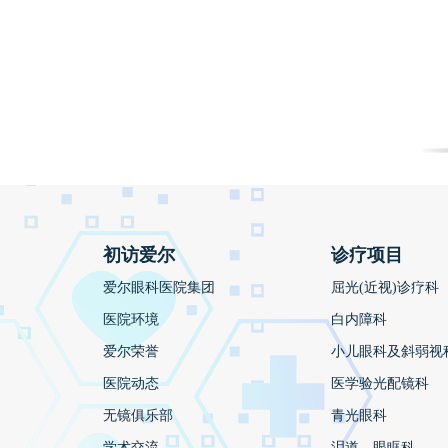
初访爱尔
诊疗项目
爱尔眼科医院集团
屈光(近视)诊疗科
医院环境
白内障科
爱尔荣誉
小儿眼科及斜弱视
医院动态
医学验光配镜科
无镜俱乐部
青光眼科
学术交流
泪道、眼眶科