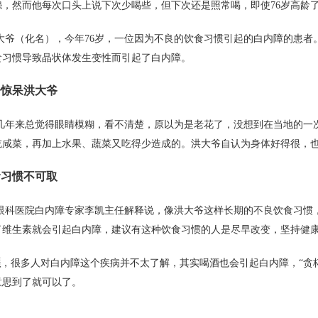
怨，然而他每次口头上说下次少喝些，但下次还是照常喝，即使76岁高龄
大爷（化名），今年76岁，一位因为不良的饮食习惯引起的白内障的患者
食习惯导致晶状体发生变性而引起了白内障。
语惊呆洪大爷
几年来总觉得眼睛模糊，看不清楚，原以为是老花了，没想到在当地的一
吃咸菜，再加上水果、蔬菜又吃得少造成的。洪大爷自认为身体好得很，
食习惯不可取
眼科医院白内障专家李凯主任解释说，像洪大爷这样长期的不良饮食习惯
了维生素就会引起白内障，建议有这种饮食习惯的人是尽早改变，坚持健
醒
，很多人对白内障这个疾病并不太了解，其实喝酒也会引起白内障，“贪
意思到了就可以了。