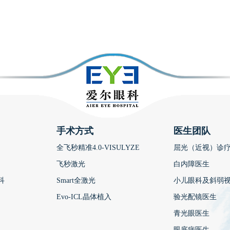
手术方式
医生团队
全飞秒精准4.0-VISULYZE
屈光（近视）诊
飞秒激光
白内障医生
科
Smart全激光
小儿眼科及斜弱
Evo-ICL晶体植入
验光配镜医生
青光眼医生
眼底病医生