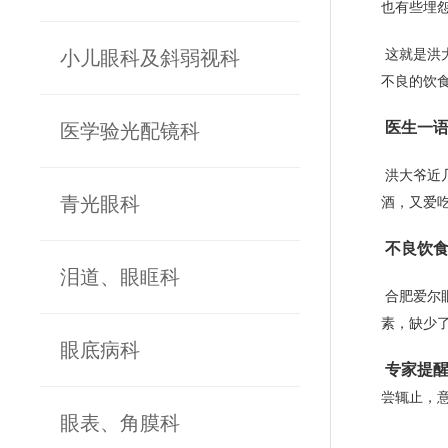
也有些埋
小儿眼科及斜弱视科
这就是洪
不良的饮
医生一
医学验光配镜科
洪大爷近
青光眼科
酒，又爱
不良饮
泪道、眼眶科
合肥爱尔
素，缺少
眼底病科
专家提
尝辄止，
眼表、角膜科