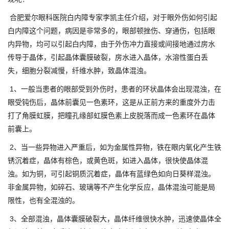
合肥爱尔眼科医院白内障专家李凯主任介绍，对于眼外伤如何引起
白内障这个问题，病因是非常多的，眼部顿挫伤、穿通伤，包括眼
内异物，均可以引起白内障，由于外伤冲力直接或间接地通过房水
传导于晶体，引起晶体囊膜破裂，房水进入晶体，水溶性蛋白丢
失，细胞分裂减慢，纤维水肿，致晶体混浊。
1、一般当患者的眼部受到外伤时，患者的环状晶体会出现混浊，在
眼受钝伤后，晶体前囊见一色素环，这是从正前方来的重度外力击
打了角膜虹膜，把瞳孔缘部虹膜色素上皮脱落而成一色素环在晶体
前囊上。
2、当一些异物进入严重后，如为金属性异物，铁在眼内氧化产生铁
锈沉着症，晶体有棕色，或黄色斑，如进入晶体，很快使晶体混
浊。如为铜，可引起铜质沉着症，晶体有蓝绿色如向日葵样混浊。
非金属异物，如碎石、玻璃等不产生化学反应，晶体混浊可能是局
限性，也有全混浊的。
3、全部混浊，晶体囊膜破裂大，晶体纤维很快水肿，迅速使晶体全