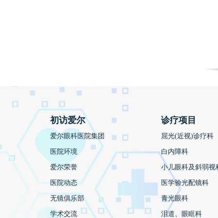
初访爱尔
诊疗项目
爱尔眼科医院集团
屈光(近视)诊疗科
医院环境
白内障科
爱尔荣誉
小儿眼科及斜弱视
医院动态
医学验光配镜科
无镜俱乐部
青光眼科
学术交流
泪道、眼眶科