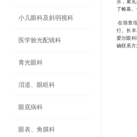
苦，重见
了帷幕。
小儿眼科及斜弱视科
在筛查现
行。长丰
爱尔眼科
医学验光配镜科
确联系方
青光眼科
泪道、眼眶科
眼底病科
眼表、角膜科