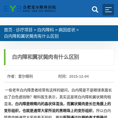
首页 -
诊疗项目
>
白内障科
>
病因症状
>
白内障和翼状胬肉有什么区别
白内障和翼状胬肉有什么区别
作者：爱尔眼科
时间：2015-12-04
一些老年白内障患者经常有这样的疑问，白内障是不是眼球表面长
出了白色遮挡物？眼科医生表示，其实这是将白内障和翼状胬肉相
混淆。
白内障是眼睛内的晶状体混浊，而翼状胬肉是长在角膜上的
变形组织，也就是通常大家所说的黑眼珠上的变形组织
，所以白内
障靠肉眼通常大家是看不到的，要到
医院通过仪器检查才能确诊
。