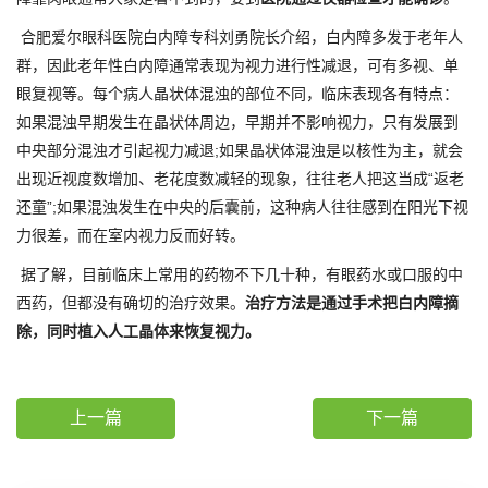
合肥爱尔眼科医院白内障专科刘勇院长介绍，白内障多发于老年人
群，因此老年性白内障通常表现为视力进行性减退，可有多视、单
眼复视等。每个病人晶状体混浊的部位不同，临床表现各有特点：
如果混浊早期发生在晶状体周边，早期并不影响视力，只有发展到
中央部分混浊才引起视力减退;如果晶状体混浊是以核性为主，就会
出现近视度数增加、老花度数减轻的现象，往往老人把这当成“返老
还童”;如果混浊发生在中央的后囊前，这种病人往往感到在阳光下视
力很差，而在室内视力反而好转。
据了解，目前临床上常用的药物不下几十种，有眼药水或口服的中
西药，但都没有确切的治疗效果。
治疗方法是通过手术把白内障摘
除，同时植入人工晶体来恢复视力。
上一篇
下一篇