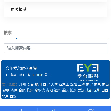
角膜捐献
搜索
合肥爱尔眼科医院
ICP备案：皖ICP备13010815号-1
爱尔集团：
郑州
长春
银川
西宁
天津
石家庄
沈阳
上海
南宁
南京
南昌
昆明
济南
合肥
杭州
哈尔滨
贵阳
福州
重庆
长沙
武汉
成都
深圳
山西
北京
西安
……