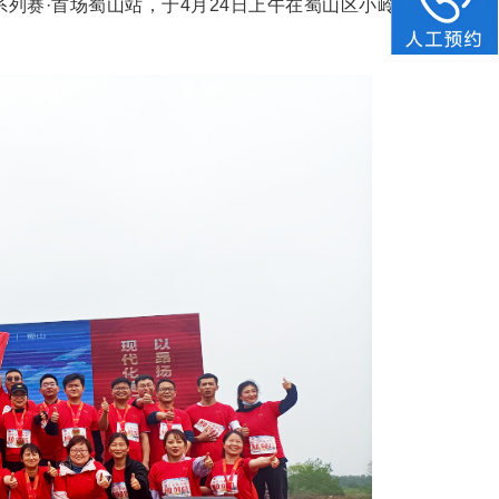
列赛·首场蜀山站，于4月24日上午在蜀山区小岭