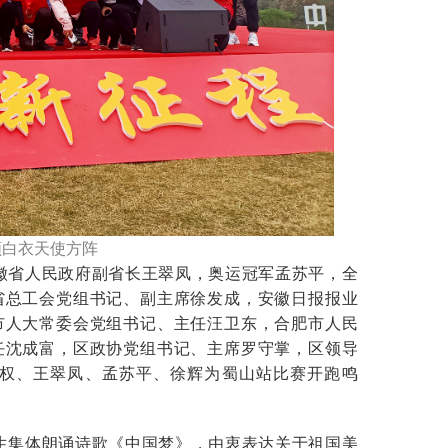
领白衣天使方阵
省人民政府副省长王翠凤，奥运冠军孟苏平，全
省总工会党组书记、副主席徐发成，安徽日报报业
市人大常委会党组书记、主任汪卫东，合肥市人民
任沈成富，区政协党组书记、主席罗守掌，区领导
权、王翠凤、孟苏平、徐辉为蜀山站比赛开跑鸣
生集体朗诵诗歌《中国梦》，由衷表达关于祖国美