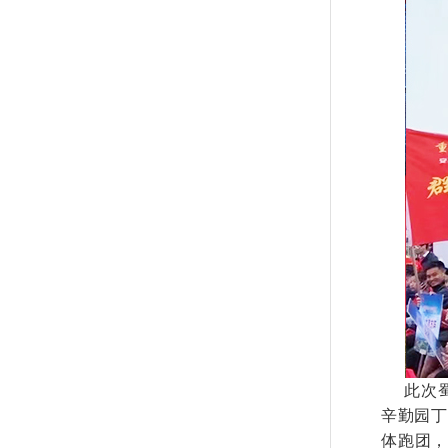
此次蜀
辛勤园丁
体跑团