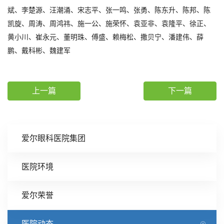
斌、李楚源、汪潮涌、宋志平、张一鸣、张勇、陈东升、陈邦、陈
凯旋、周涛、周鸿祎、施一公、施荣怀、袁亚非、袁隆平、徐正、
黄小川、崔永元、董明珠、傅盛、赖梅松、撒贝宁、潘建伟、薛
鹏、戴科彬、魏建军
上一篇
下一篇
爱尔眼科医院集团
医院环境
爱尔荣誉
医院动态