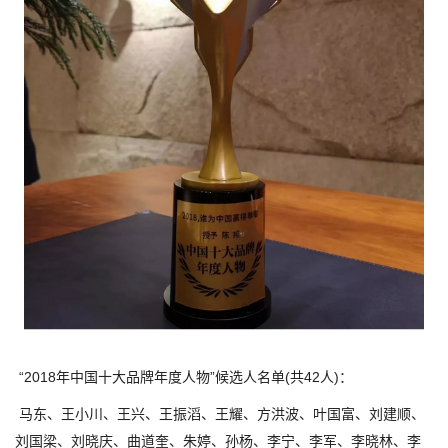
“2018年中国十大品牌年度人物”候选人名单(共42人)：
马东、王小川、王兴、王振滔、王耀、方洪波、叶国富、刘建顺、
刘国梁、刘晓庆、曲道奎、朱婷、孙杨、李宁、李军、李晓林、李