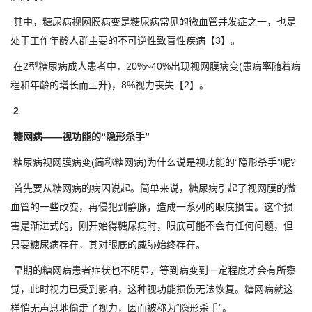
其中，糖尿病视网膜病变是糖尿病常见的微血管并发症之一，也是
处于工作年龄人群主要的不可逆性致盲性疾病【3】。
在2型糖尿病成人患者中，20%~40%出现视网膜病变(患病率随着病
程和年龄的增长而上升)，8%视力丧失【2】。
2
糖网病——视功能的“隐形杀手”
糖尿病视网膜病变(简称糖网病)为什么说是视功能的“隐形杀手”呢?
首先要从糖网病的病因说起。简单来说，糖尿病引起了视网膜的微
血管的一些改变，再侵犯到静脉，造成一系列的眼底损害。这个损
害是渐进式的，刚开始得糖尿病时，眼底可能不会有任何问题，但
只要糖尿病存在，其对眼底的威胁始终存在。
早期的糖网病患者症状也不明显，等到病变到一定程度才会有所察
觉，此时视力已受到影响，这种视功能损伤无法恢复。糖网病就这
样悄无声息地偷走了视力，因而被称为“隐形杀手”。